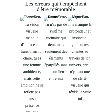
Les erreurs qui t'empêchent
d'être mémorable
Ta vision
Tu n'as pas de
Il te manque la
visuelle
système
profondeur et
manque
racinaire qui
l'instinct qui
d'audace et de
tient, tu as
guidera tes
transformation
seulement des
clientes au
claire, tu es
éléments
travers de ton
une femme
éparpillés sans
univers, car il
ambitieuse,
aucun lien
n'y a aucune
mais cette
entre eux
de clarté
ambition ne se
visuelle qui
reflète pas
révèle la vraie
dans ta
toi
présence